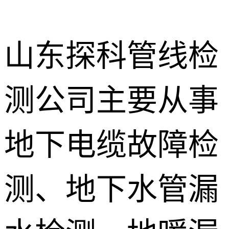
山东探科管线检
测公司主要从事
地下暗管漏
水检测
消防管道漏
地下电缆故障检
水检测
卫生间渗漏
水检测
测、地下水管漏
地暖漏水检
测
壁挂炉维修
防水补漏