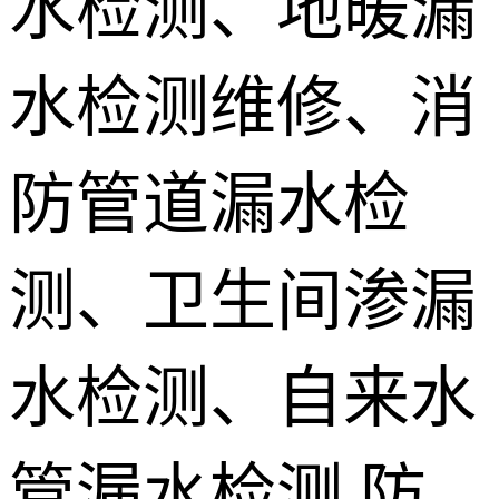
水检测、地暖漏
地埋电缆故
水检测维修、消
障检测
测漏水设备
销售 学员培
防管道漏水检
训
测、卫生间渗漏
水检测、自来水
管漏水检测,防