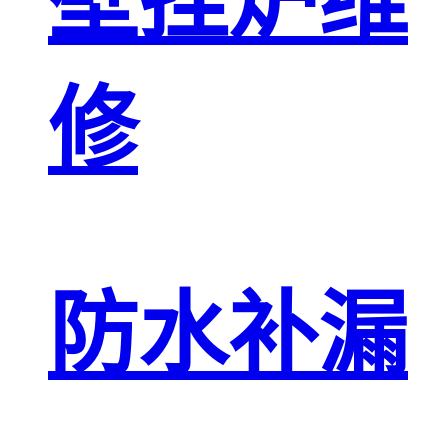
壁挂炉维
修
防水补漏