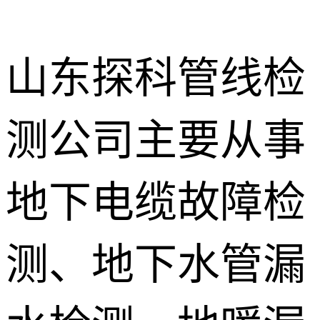
山东探科管线检
测公司主要从事
地下暗管漏
水检测
消防管道漏
地下电缆故障检
水检测
卫生间渗漏
水检测
测、地下水管漏
地暖漏水检
测
壁挂炉维修
防水补漏