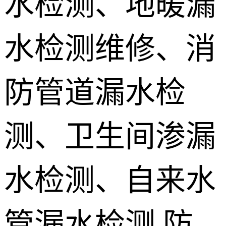
水检测、地暖漏
地埋电缆故
水检测维修、消
障检测
测漏水设备
销售 学员培
防管道漏水检
训
测、卫生间渗漏
水检测、自来水
管漏水检测,防