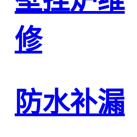
壁挂炉维
修
防水补漏