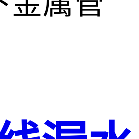
下金属管
。