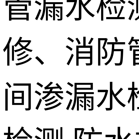
管漏水检
修、消防
间渗漏水