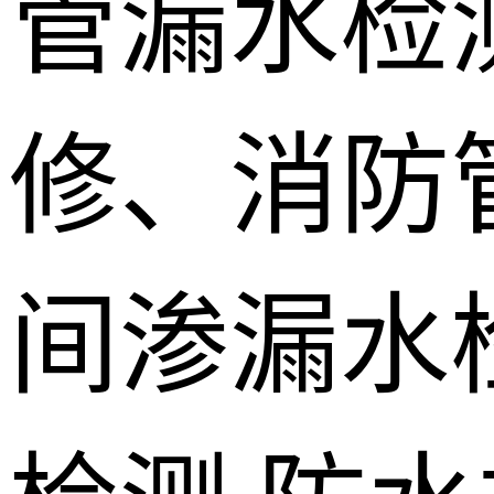
管漏水检
修、消防
间渗漏水