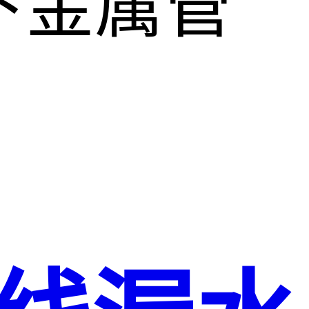
下金属管
。