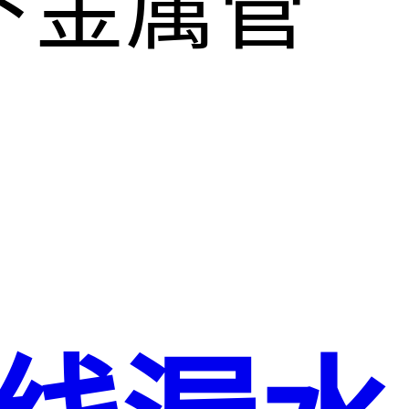
下金属管
。