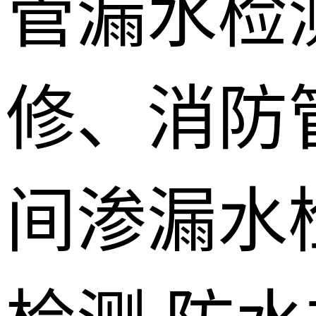
管漏水检
修、消防
间渗漏水