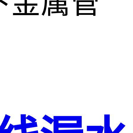
下金属管
。