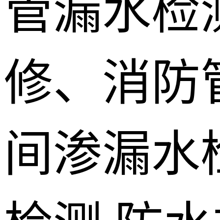
管漏水检
修、消防
间渗漏水