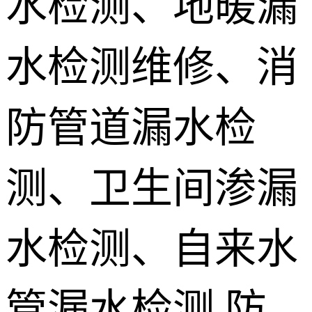
水检测、地暖漏
地埋电缆故
水检测维修、消
障检测
测漏水设备
销售 学员培
防管道漏水检
训
测、卫生间渗漏
水检测、自来水
管漏水检测,防