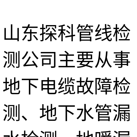
山东探科管线检
测公司主要从事
地下暗管漏
水检测
消防管道漏
地下电缆故障检
水检测
卫生间渗漏
水检测
测、地下水管漏
地暖漏水检
测
壁挂炉维修
防水补漏