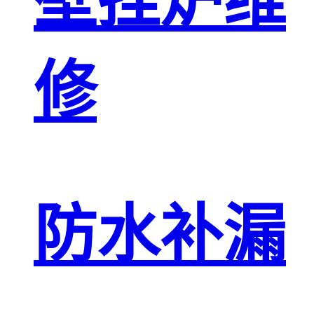
壁挂炉维
修
防水补漏