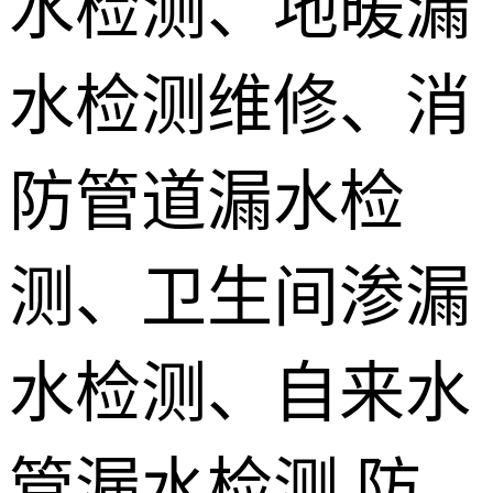
水检测、地暖漏
地埋电缆故
水检测维修、消
障检测
测漏水设备
销售 学员培
防管道漏水检
训
测、卫生间渗漏
水检测、自来水
管漏水检测,防