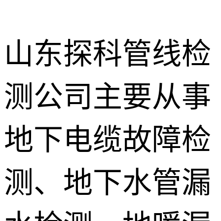
山东探科管线检
测公司主要从事
地下暗管漏
水检测
消防管道漏
地下电缆故障检
水检测
卫生间渗漏
水检测
测、地下水管漏
地暖漏水检
测
壁挂炉维修
防水补漏