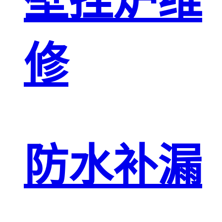
壁挂炉维
修
防水补漏