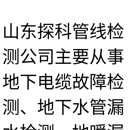
山东探科管线检
测公司主要从事
地下暗管漏
水检测
消防管道漏
地下电缆故障检
水检测
卫生间渗漏
水检测
测、地下水管漏
地暖漏水检
测
壁挂炉维修
防水补漏