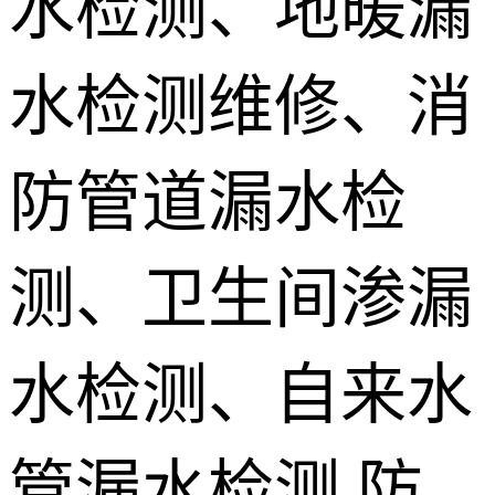
水检测、地暖漏
地埋电缆故
水检测维修、消
障检测
测漏水设备
销售 学员培
防管道漏水检
训
测、卫生间渗漏
水检测、自来水
管漏水检测,防