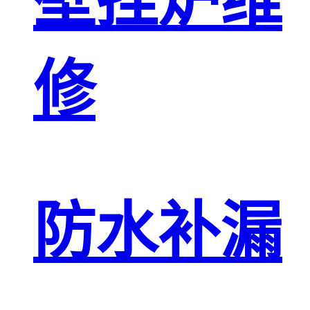
壁挂炉维
修
防水补漏