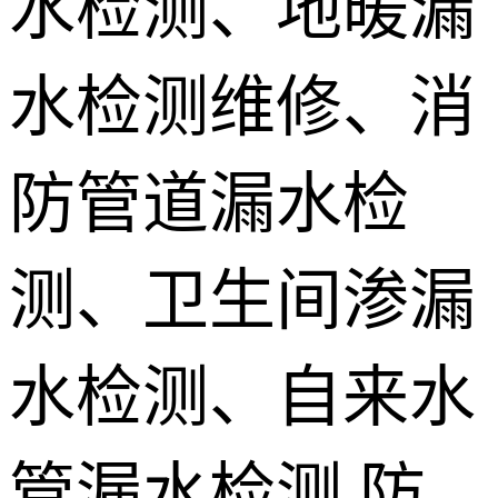
水检测、地暖漏
地埋电缆故
水检测维修、消
障检测
测漏水设备
销售 学员培
防管道漏水检
训
测、卫生间渗漏
水检测、自来水
管漏水检测,防