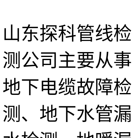
山东探科管线检
测公司主要从事
地下暗管漏
水检测
消防管道漏
地下电缆故障检
水检测
卫生间渗漏
水检测
测、地下水管漏
地暖漏水检
测
壁挂炉维修
防水补漏