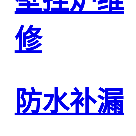
壁挂炉维
修
防水补漏