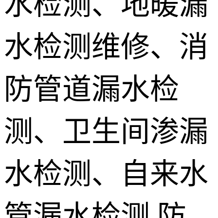
水检测、地暖漏
地埋电缆故
水检测维修、消
障检测
测漏水设备
销售 学员培
防管道漏水检
训
测、卫生间渗漏
水检测、自来水
管漏水检测,防