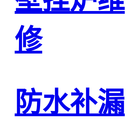
壁挂炉维
修
防水补漏