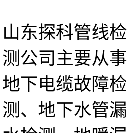
山东探科管线检
测公司主要从事
地下暗管漏
水检测
消防管道漏
地下电缆故障检
水检测
卫生间渗漏
水检测
测、地下水管漏
地暖漏水检
测
壁挂炉维修
防水补漏