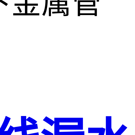
下金属管
。