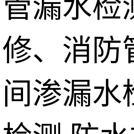
管漏水检
修、消防
间渗漏水