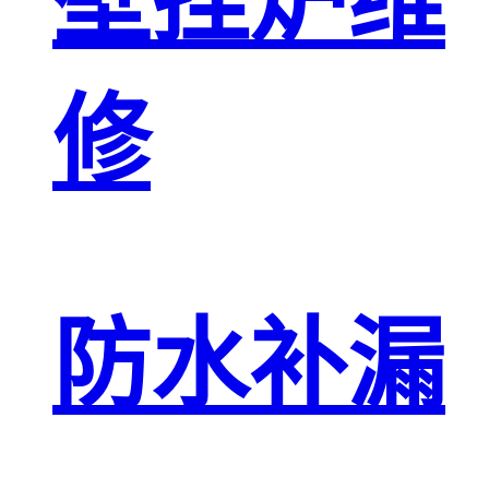
壁挂炉维
修
防水补漏