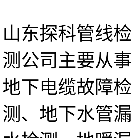
山东探科管线检
测公司主要从事
地下暗管漏
水检测
消防管道漏
地下电缆故障检
水检测
卫生间渗漏
水检测
测、地下水管漏
地暖漏水检
测
壁挂炉维修
防水补漏