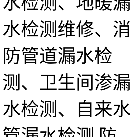
水检测、地暖漏
地埋电缆故
水检测维修、消
障检测
测漏水设备
销售 学员培
防管道漏水检
训
测、卫生间渗漏
水检测、自来水
管漏水检测,防