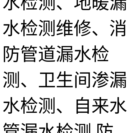
水检测、地暖漏
地埋电缆故
水检测维修、消
障检测
测漏水设备
销售 学员培
防管道漏水检
训
测、卫生间渗漏
水检测、自来水
管漏水检测,防