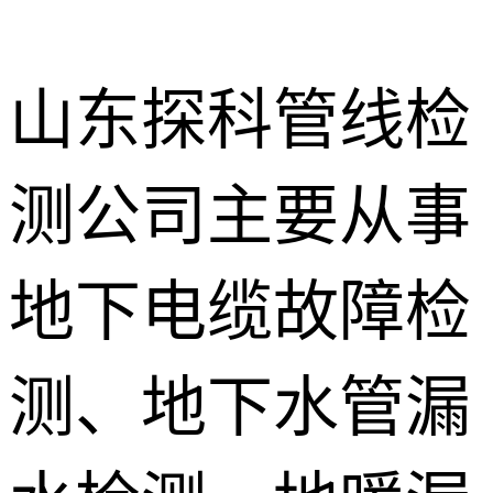
山东探科管线检
测公司主要从事
地下暗管漏
水检测
消防管道漏
地下电缆故障检
水检测
卫生间渗漏
水检测
测、地下水管漏
地暖漏水检
测
壁挂炉维修
防水补漏