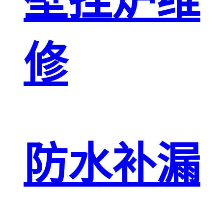
壁挂炉维
修
防水补漏