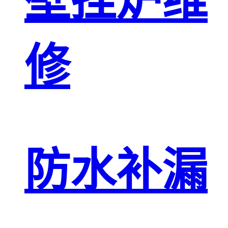
壁挂炉维
修
防水补漏