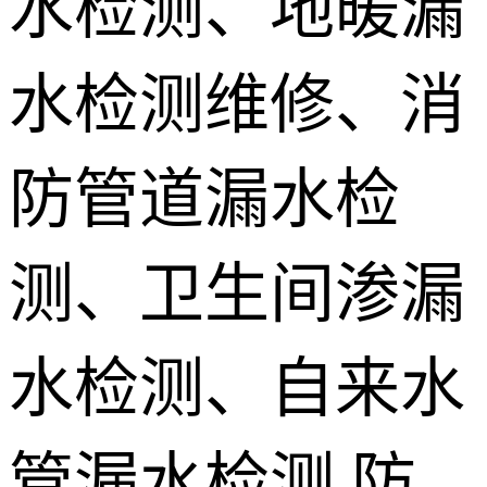
水检测、地暖漏
地埋电缆故
水检测维修、消
障检测
测漏水设备
销售 学员培
防管道漏水检
训
测、卫生间渗漏
水检测、自来水
管漏水检测,防