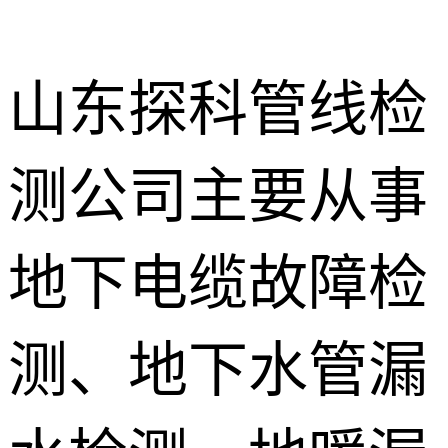
山东探科管线检
测公司主要从事
地下暗管漏
水检测
消防管道漏
地下电缆故障检
水检测
卫生间渗漏
水检测
测、地下水管漏
地暖漏水检
测
壁挂炉维修
防水补漏