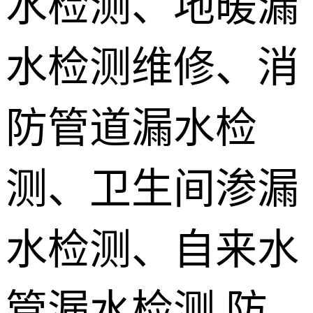
水检测、地暖漏
地埋电缆故
水检测维修、消
障检测
测漏水设备
销售 学员培
防管道漏水检
训
测、卫生间渗漏
水检测、自来水
管漏水检测,防