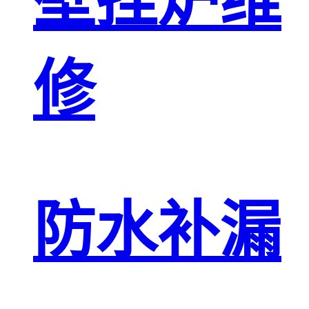
壁挂炉维
修
防水补漏