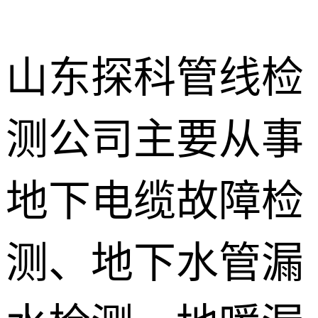
山东探科管线检
测公司主要从事
地下暗管漏
水检测
消防管道漏
地下电缆故障检
水检测
卫生间渗漏
水检测
测、地下水管漏
地暖漏水检
测
壁挂炉维修
防水补漏