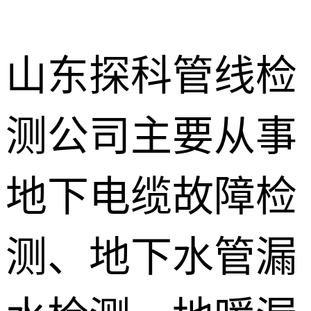
山东探科管线检
测公司主要从事
地下暗管漏
水检测
消防管道漏
地下电缆故障检
水检测
卫生间渗漏
水检测
测、地下水管漏
地暖漏水检
测
壁挂炉维修
防水补漏