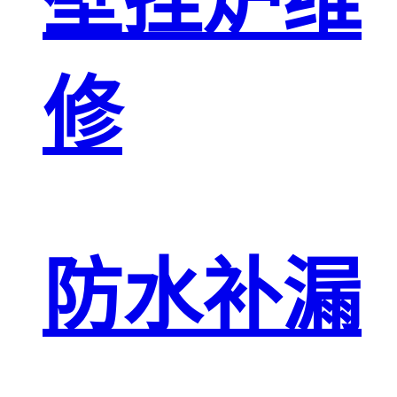
壁挂炉维
修
防水补漏