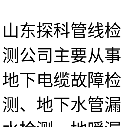
山东探科管线检
测公司主要从事
地下暗管漏
水检测
消防管道漏
地下电缆故障检
水检测
卫生间渗漏
水检测
测、地下水管漏
地暖漏水检
测
壁挂炉维修
防水补漏