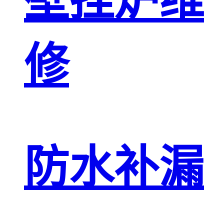
壁挂炉维
修
防水补漏