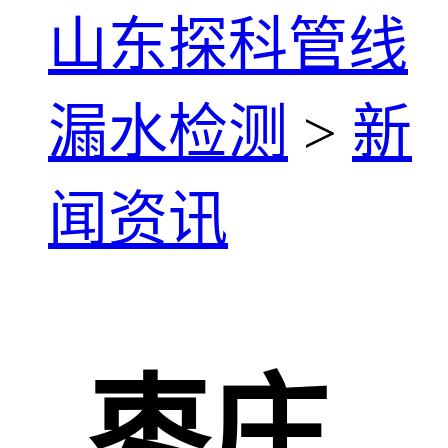
山东探科管线
漏水检测
>
新
闻资讯
枣庄