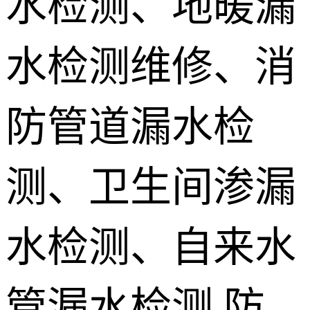
水检测、地暖漏
地埋电缆故
水检测维修、消
障检测
测漏水设备
销售 学员培
防管道漏水检
训
测、卫生间渗漏
水检测、自来水
管漏水检测,防