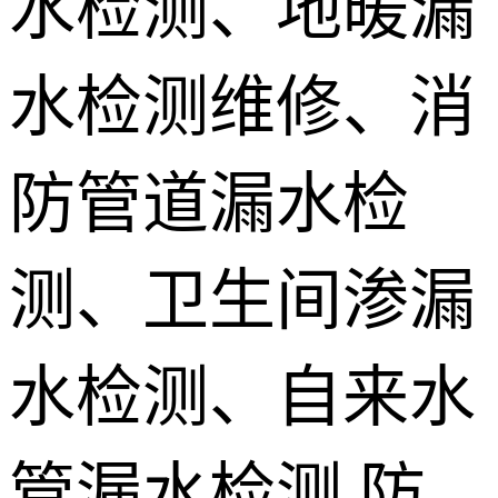
水检测、地暖漏
地埋电缆故
水检测维修、消
障检测
测漏水设备
销售 学员培
防管道漏水检
训
测、卫生间渗漏
水检测、自来水
管漏水检测,防