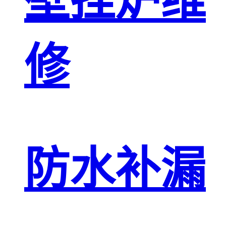
壁挂炉维
修
防水补漏