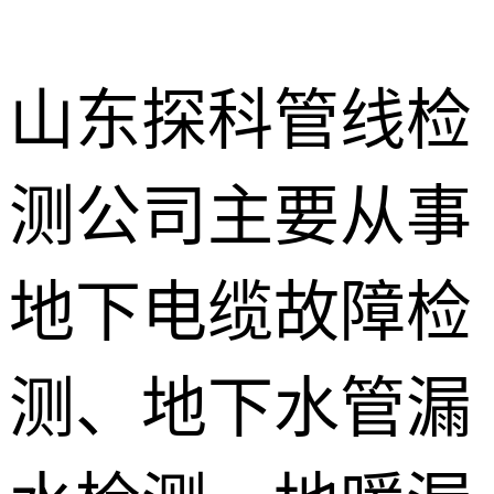
山东探科管线检
测公司主要从事
地下暗管漏
水检测
消防管道漏
地下电缆故障检
水检测
卫生间渗漏
水检测
测、地下水管漏
地暖漏水检
测
壁挂炉维修
防水补漏