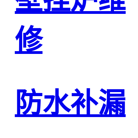
壁挂炉维
修
防水补漏