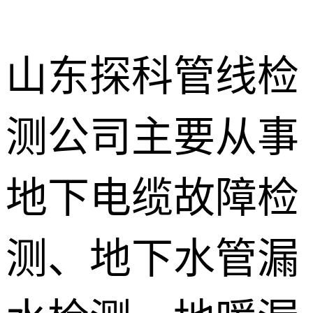
山东探科管线检
测公司主要从事
地下暗管漏
水检测
消防管道漏
地下电缆故障检
水检测
卫生间渗漏
水检测
测、地下水管漏
地暖漏水检
测
壁挂炉维修
防水补漏