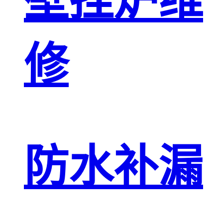
壁挂炉维
修
防水补漏