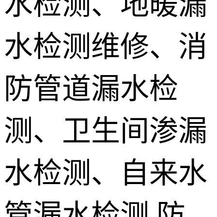
水检测、地暖漏
地埋电缆故
水检测维修、消
障检测
测漏水设备
销售 学员培
防管道漏水检
训
测、卫生间渗漏
水检测、自来水
管漏水检测,防