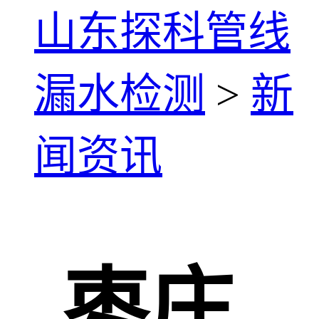
山东探科管线
漏水检测
>
新
闻资讯
枣庄