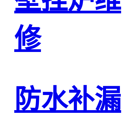
壁挂炉维
修
防水补漏