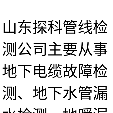
山东探科管线检
测公司主要从事
地下暗管漏
水检测
消防管道漏
地下电缆故障检
水检测
卫生间渗漏
水检测
测、地下水管漏
地暖漏水检
测
壁挂炉维修
防水补漏