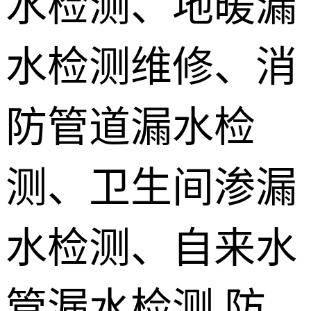
水检测、地暖漏
地埋电缆故
水检测维修、消
障检测
测漏水设备
销售 学员培
防管道漏水检
训
测、卫生间渗漏
水检测、自来水
管漏水检测,防