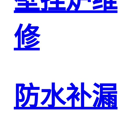
壁挂炉维
修
防水补漏