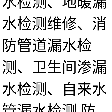
水检测、地暖漏
地埋电缆故
水检测维修、消
障检测
测漏水设备
销售 学员培
防管道漏水检
训
测、卫生间渗漏
水检测、自来水
管漏水检测,防