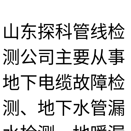
山东探科管线检
测公司主要从事
地下暗管漏
水检测
消防管道漏
地下电缆故障检
水检测
卫生间渗漏
水检测
测、地下水管漏
地暖漏水检
测
壁挂炉维修
防水补漏