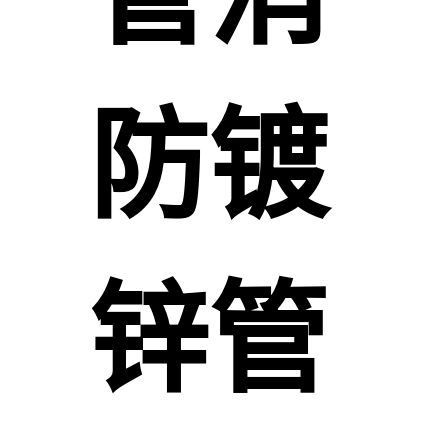
防镀
锌管