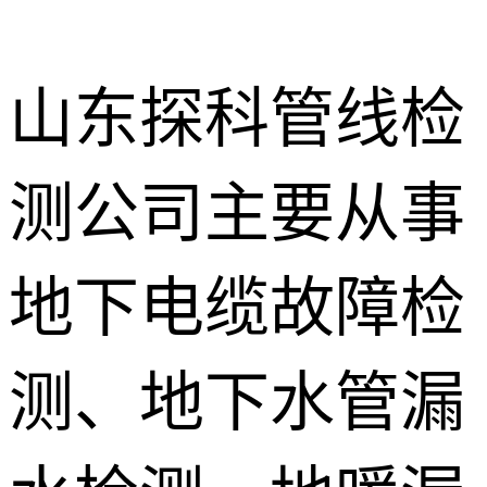
山东探科管线检
测公司主要从事
地下暗管漏
水检测
消防管道漏
地下电缆故障检
水检测
卫生间渗漏
水检测
测、地下水管漏
地暖漏水检
测
壁挂炉维修
防水补漏