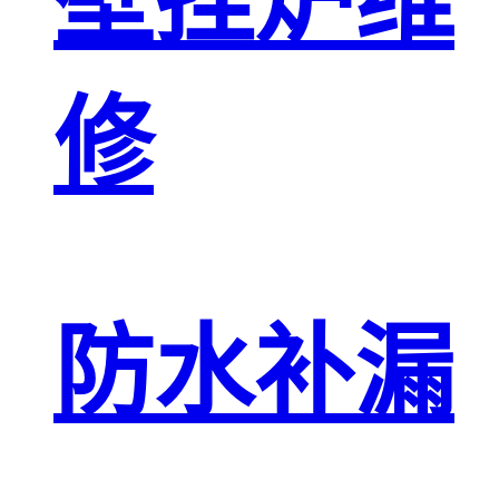
壁挂炉维
修
防水补漏