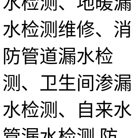
水检测、地暖漏
地埋电缆故
水检测维修、消
障检测
测漏水设备
销售 学员培
防管道漏水检
训
测、卫生间渗漏
水检测、自来水
管漏水检测,防